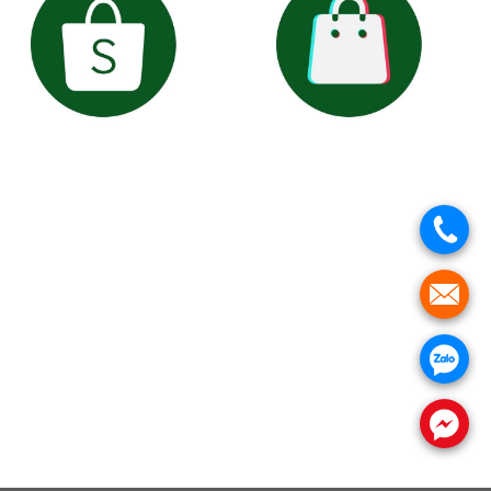
.
.
.
.