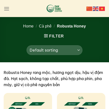
Skip
to
content
Home
/
Cà phê
/
Robusta Honey
FILTER
Robusta Honey rang mộc, hương ngọt dịu, hậu vị đậm
đà. Hạt sạch, không tạp chất, phù hợp pha phin, pha
máy, giữ vị cà phê nguyên bản