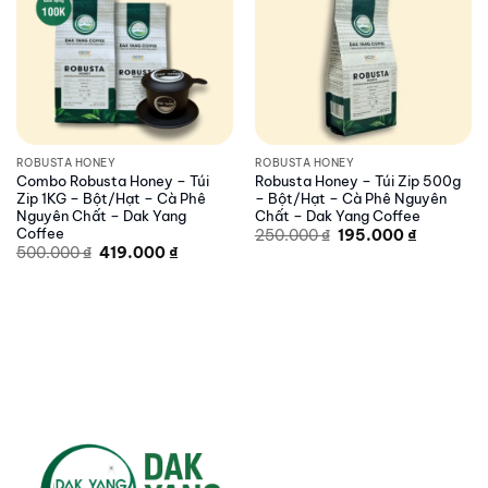
ROBUSTA HONEY
ROBUSTA HONEY
Combo Robusta Honey – Túi
Robusta Honey – Túi Zip 500g
Zip 1KG – Bột/Hạt – Cà Phê
– Bột/Hạt – Cà Phê Nguyên
Nguyên Chất – Dak Yang
Chất – Dak Yang Coffee
Original
Current
Coffee
250.000
₫
195.000
₫
price
price
Original
Current
500.000
₫
419.000
₫
was:
is:
price
price
250.000 ₫.
195.000 ₫
was:
is:
500.000 ₫.
419.000 ₫.