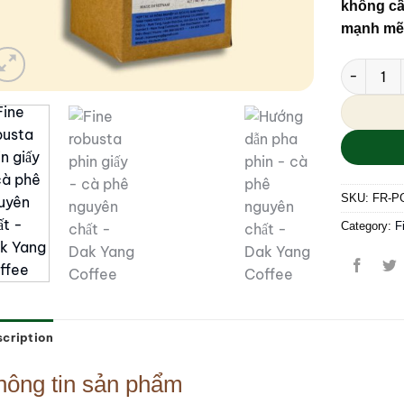
không cầ
mạnh mẽ
Fine Robus
Alternativ
SKU:
FR-P
Category:
F
cription
hông tin sản phẩm