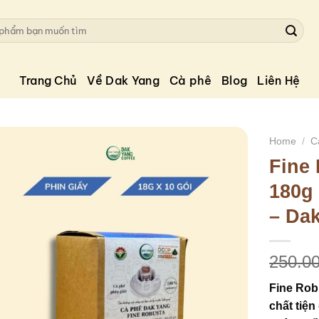
Trang Chủ
Về Dak Yang
Cà phê
Blog
Liên Hệ
Home
/
C
Fine 
180g
– Da
250.0
Fine Rob
chất tiệ