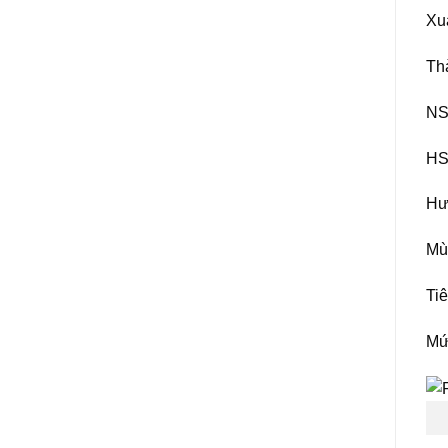
Xuấ
Th
NSX
HSD
Hư
Mù
Ti
Mứ