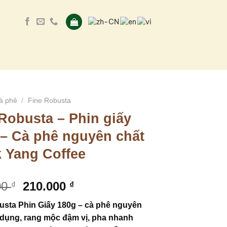
à phê
/
Fine Robusta
Robusta – Phin giấy
 – Cà phê nguyên chất
k Yang Coffee
Original
Current
00
210.000
₫
₫
price
price
usta Phin Giấy 180g – cà phê nguyên
was:
is:
n dụng, rang mộc đậm vị, pha nhanh
250.000 ₫.
210.000 ₫.