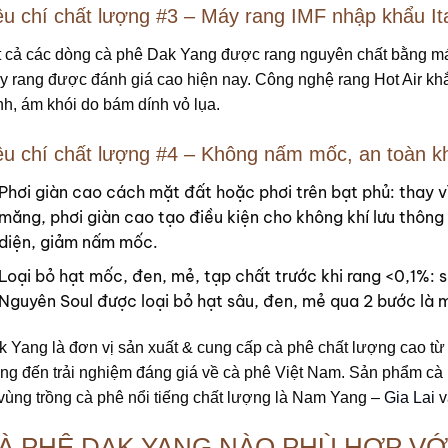
êu chí chất lượng #3 – Máy rang IMF nhập khẩu It
t cả các dòng cà phê Dak Yang được rang nguyên chất bằng má
 rang được đánh giá cao hiện nay. Công nghệ rang Hot Air khắ
h, ám khói do bám dính vỏ lụa.
êu chí chất lượng #4 – Không nấm mốc, an toàn k
Phơi giàn cao cách mặt đất hoặc phơi trên bạt phủ: thay vì 
măng, phơi giàn cao tạo điều kiện cho không khí lưu thông
diện, giảm nấm mốc.
Loại bỏ hạt mốc, đen, mẻ, tạp chất trước khi rang <0,1%: 
Nguyên Soul được loại bỏ hạt sâu, đen, mẻ qua 2 bước là m
 Yang là đơn vị sản xuất & cung cấp cà phê chất lượng cao từ
ng đến trải nghiệm đáng giá về cà phê Việt Nam. Sản phẩm cà
vùng trồng cà phê nổi tiếng chất lượng là Nam Yang –
Gia Lai
v
À PHÊ DAK YANG NÀO PHÙ HỢP VỚ