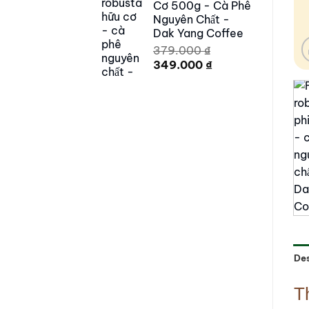
Cơ 500g - Cà Phê
220.000 ₫.
199.000 ₫.
Nguyên Chất -
Dak Yang Coffee
379.000
₫
Original
Current
349.000
₫
price
price
was:
is:
379.000 ₫.
349.000 ₫.
Des
T