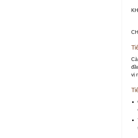
KH
CH
Ti
Cà 
đầu
vị
Ti