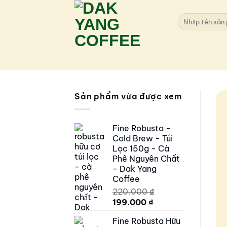
Skip
to
Search
for:
content
Sản phẩm vừa được xem
Fine Robusta -
Cold Brew - Túi
Lọc 150g - Cà
Phê Nguyên Chất
- Dak Yang
Coffee
220.000
₫
Original
Current
199.000
₫
price
price
Fine Robusta Hữu
was:
is: