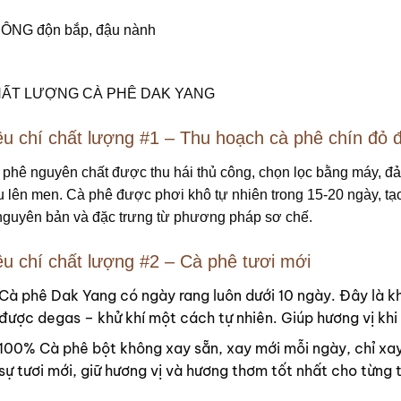
ÔNG độn bắp, đậu nành
ẤT LƯỢNG CÀ PHÊ DAK YANG
êu chí chất lượng #1 – Thu hoạch cà phê chín đỏ 
phê nguyên chất được thu hái thủ công, chọn lọc bằng máy, đảm 
 lên men. Cà phê được phơi khô tự nhiên trong 15-20 ngày, tạo 
 nguyên bản và đặc trưng từ phương pháp sơ chế.
êu chí chất lượng #2 – Cà phê tươi mới
Cà phê Dak Yang có ngày rang luôn dưới 10 ngày. Đây là k
được degas – khử khí một cách tự nhiên. Giúp hương vị khi
100% Cà phê bột không xay sẵn, xay mới mỗi ngày, chỉ xa
sự tươi mới, giữ hương vị và hương thơm tốt nhất cho từng 