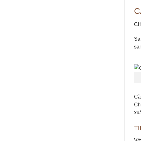
C
CH
Sau
sa
Cà
Ch
xuấ
T
Với