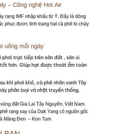
aly – Công nghệ Hot Air
y rang IMF nhập khẩu từ Ý. Đây là dòng
c phục được tình trạng hạt cà phê bị cháy
hi uống mỗi ngày
phơi trực tiếp trên sân đất , sân xi
 tốt hơn. Giúp hạt được thoát ẩm toàn
sau khi phơi khô, cà phê nhân xanh Tây
áy phân loại và nhặt truyền thống.
 vùng đất Gia Lai Tây Nguyên, Việt Nam.
 phê rang xay của Dak Yang có nguồn gốc
à Măng Đen – Kon Tum
I BẠN