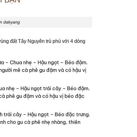
ản dakyang
ùng đất Tây Nguyên trù phú với 4 dòng
ừa – Chua nhẹ – Hậu ngọt – Béo đậm.
 người mê cà phê gu đậm và có hậu vị
a nhẹ – Hậu ngọt trái cây – Béo đậm.
 cà phê gu đậm và có hậu vị béo đặc
 trái cây – Hậu ngọt – Béo đặc trưng.
nh cho gu cà phê nhẹ nhàng, thiên