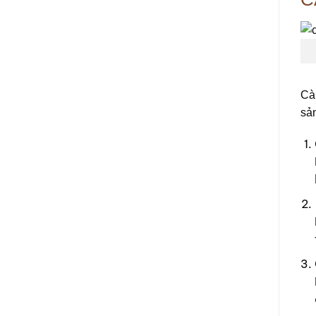
Cà
sả