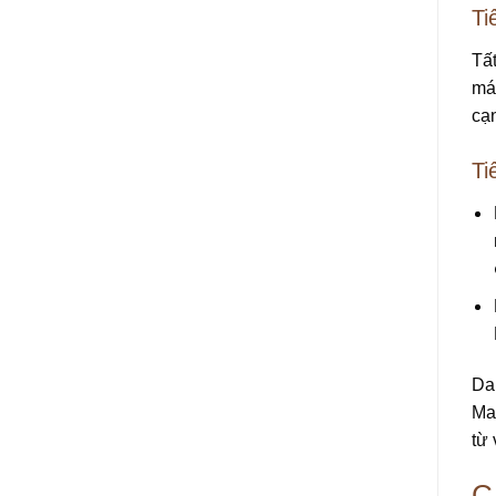
Ti
Tấ
máy
cạn
Ti
Dak
Ma
từ 
C